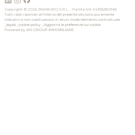
Copyright © 2026 ZINABURGI S.R.L. - Partita IVA 04355280969
Tutti i dati riportati all'interno del presente sito sono puramente
indicativi e non costituiscono in alcun modo elemento contrattuale.
_legals
_
cookie policy
_
Aggiorna le preferenze sui cookie
Powered by
WS GROUP IMMOBILIARE