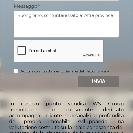
Messaggio
*
Autorizzo al trattamento dei miei dati.
leggi privacy
INVIA
In ciascun punto vendita WS Group
Immobiliare, un consulente dedicato
accompagna il cliente in un’analisi approfondita
del proprio immobile, sviluppando una
valutazione costruita sulla reale conoscenza del